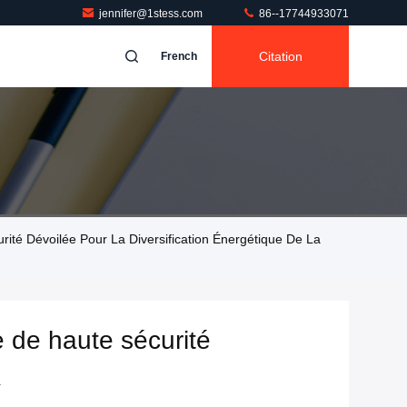
jennifer@1stess.com
86--17744933071
Citation
French
urité Dévoilée Pour La Diversification Énergétique De La
de de haute sécurité
A