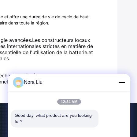
 et offre une durée de vie de cycle de haut
aire dans toute la région.
ologie avancées.Les constructeurs locaux
s internationales strictes en matière de
sentielle de l'utilisation de la batterie.et
ales.
chnologie à l'état solide.il permet de
nnelles et soutenir le programme vert des
Nora Liu
12:34 AM
Good day, what product are you looking 
Contactez-Nous
for?
jennifer@1stess.com