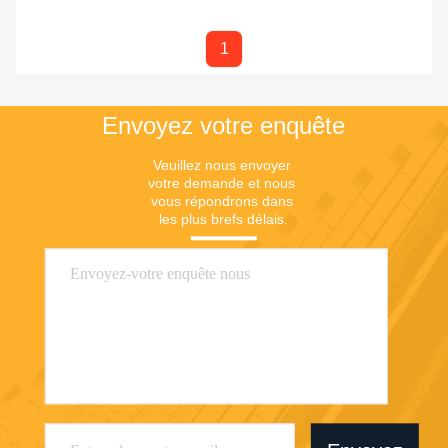
1
Envoyez votre enquête
Veuillez nous envoyer 
votre demande et nous 
vous répondrons dans 
les plus brefs délais.