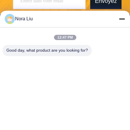
Envoyez
Nora Liu
12:47 PM
Shenzhen First Tech Co., Ltd.
Good day, what product are you looking for?
jennifer@1stess.com
86--17744933071
1404-1405A Tour A, Centre
Créatif Financier Huahai, N
o. 5073 Avenue Menghai, Z
one de coopération Shenzh
en-Hong Kong de Qianhai, S
henzhen, Chine