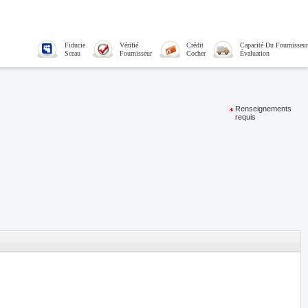
Fiducie
Vérifié
Crédit
Capacité Du Fournisseur
Sceau
Fournisseur
Cocher
Évaluation
Renseignements
requis