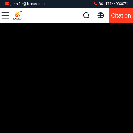
jennifer@1stess.com
86--17744933071
Citation